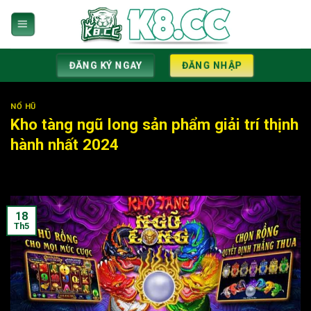
Bỏ
qua
nội
dung
ĐĂNG KÝ NGAY
ĐĂNG NHẬP
NỔ HŨ
Kho tàng ngũ long sản phẩm giải trí thịnh
hành nhất 2024
18
Th5