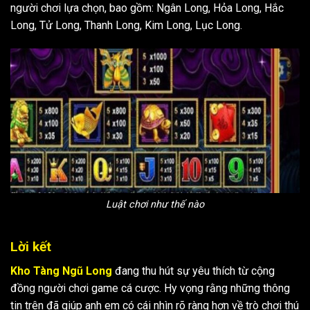
người chơi lựa chọn, bao gồm: Ngân Long, Hỏa Long, Hắc
Long, Tử Long, Thanh Long, Kim Long, Lục Long.
Luật chơi như thế nào
Lời kết
Kho Tàng Ngũ Long
đang thu hút sự yêu thích từ cộng
đồng người chơi game cá cược. Hy vọng rằng những thông
tin trên đã giúp anh em có cái nhìn rõ ràng hơn về trò chơi thú