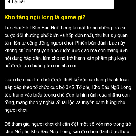
Lời kết
Kho tàng ngũ long là game gì?
Trò chơi Slot Kho Báu Ngũ Long là một trong những trò cá
cược đổi thưởng phổ biến và hấp dẫn nhất, thu hút sự quan
tâm lớn từ cộng đồng người chơi. Phiên bản đánh bạc này
không chỉ giữ nguyên đặc điểm độc đáo mà còn mang đến
nội dung hấp dẫn, làm cho nó trở thành sản phẩm phụ kiện
nổ được ưa chuộng tại các nhà cái.
Giao diện của trò chơi được thiết kế với các hàng thanh toán
sắp xếp theo tổ chức cục bộ 3×5. Tổ phụ Kho Báu Ngũ Long
tập trung vào biểu tượng chủ đạo là hình ảnh của những con
rồng, mang theo ý nghĩa về tài lộc và truyền cảm hứng cho
người chơi.
Để tham gia, người chơi chỉ cần đặt một số vốn nhỏ trong trò
chơi Nổ phụ Kho Báu Ngũ Long, sau đó chọn đánh bạc theo