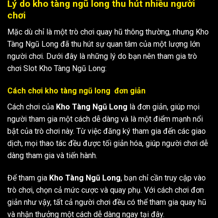
Lý do kho tàng ngũ long thu hút nhiều người
chơi
Mặc dù chỉ là một trò chơi quay hũ thông thường, nhưng Kho
Tàng Ngũ Long đã thu hút sự quan tâm của một lượng lớn
người chơi. Dưới đây là những lý do bạn nên tham gia trò
chơi Slot Kho Tàng Ngũ Long:
Cách chơi kho tàng ngũ long đơn giản
Cách chơi của
Kho Tàng Ngũ Long
là đơn giản, giúp mọi
người tham gia một cách dễ dàng và là một điểm mạnh nổi
bật của trò chơi này. Từ việc đăng ký tham gia đến các giao
dịch, mọi thao tác đều được tối giản hóa, giúp người chơi dễ
dàng tham gia và tiến hành.
Để tham gia
Kho Tàng Ngũ Long
, bạn chỉ cần truy cập vào
trò chơi, chọn cả mức cược và quay phụ. Với cách chơi đơn
giản như vậy, tất cả người chơi đều có thể tham gia quay hũ
và nhận thưởng một cách dễ dàng ngay tại đây.