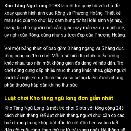
Kho Tàng Ngũ Long
GO88 là một trò quay hũ với chủ đề
xoay quanh hình ảnh của Rồng và Phượng Hoàng. Thiết kế
màu sắc của trò chơi lấy cảm hứng từ hai loài sinh vật này,
mang lại cho người chơi cảm giác may mắn và sự mạnh mẽ,
uy nghi của Rồng, cũng như sự tươi đẹp của Phượng Hoàng.
Với một bảng thiết kế bao gồm 3 hàng ngang và 5 hàng dọc,
tổng cộng có 15 ô nhỏ. Mỗi ô sẽ hiển thị nhiều biểu tượng
khác nhau, tạo nên một không gian đa dạng và hấp dẫn. Trò
chơi cũng cung cấp nhiều mức thưởng khác nhau, giúp người
chơi trải nghiệm sự thích thú và có cơ hội kiếm được những
phần thưởng hấp dẫn khi họ thử sức.
Luật chơi Kho tàng ngũ long đơn giản nhất
Kho Tàng Ngũ Long là một trò chơi Slots với tổng cộng 243
cách chiến thắng. Để đạt chiến thắng, người chơi cần có các
biểu tượng trùng khớp bắt đầu từ cột đầu tiên và liên kết
đến cột cuối cùng, theo thứ tự từ trái sang phải. Hệ thống sẽ