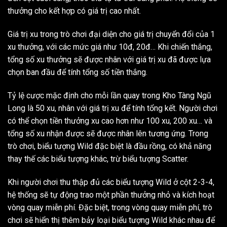
thưởng cho kết hợp có giá trị cao nhất.
Giá trị xu trong trò chơi đại diện cho giá trị chuyển đổi của 1
xu thưởng, với các mức giá như 10đ, 20đ… Khi chiến thắng,
tổng số xu thưởng sẽ được nhân với giá trị xu đã được lựa
chọn ban đầu để tính tổng số tiền thắng.
Tỷ lệ cược mặc định cho mỗi lần quay trong Kho Tàng Ngũ
Long là 50 xu, nhân với giá trị xu để tính tổng kết. Người chơi
có thể chọn tiền thưởng xu cao hơn như 100 xu, 200 xu… và
tổng số xu nhận được sẽ được nhân lên tương ứng. Trong
trò chơi, biểu tượng Wild đặc biệt là đầu rồng, có khả năng
thay thế các biểu tượng khác, trừ biểu tượng Scatter.
Khi người chơi thu thập đủ các biểu tượng Wild ở cột 2-3-4,
hệ thống sẽ tự động trao một phần thưởng nhỏ và kích hoạt
vòng quay miễn phí. Đặc biệt, trong vòng quay miễn phí, trò
chơi sẽ hiển thị thêm bảy loại biểu tượng Wild khác nhau để