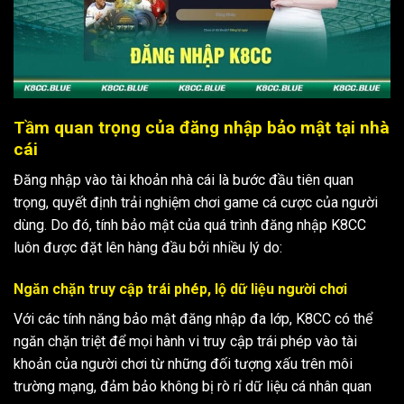
Tầm quan trọng của đăng nhập bảo mật tại nhà
cái
Đăng nhập vào tài khoản nhà cái là bước đầu tiên quan
trọng, quyết định trải nghiệm chơi game cá cược của người
dùng. Do đó, tính bảo mật của quá trình đăng nhập K8CC
luôn được đặt lên hàng đầu bởi nhiều lý do:
Ngăn chặn truy cập trái phép, lộ dữ liệu người chơi
Với các tính năng bảo mật đăng nhập đa lớp, K8CC có thể
ngăn chặn triệt để mọi hành vi truy cập trái phép vào tài
khoản của người chơi từ những đối tượng xấu trên môi
trường mạng, đảm bảo không bị rò rỉ dữ liệu cá nhân quan