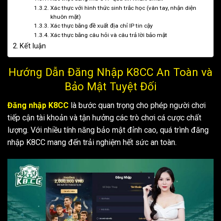
Xác thực với hình thức sinh trắc học (vân tay, nhận diện
khuôn mặt)
Xác thực bằng đề xuất địa chỉ IP tin cậy
Xác thực bằng câu hỏi và câu trả lời bảo mật
Kết luận
Hướng Dẫn Đăng Nhập K8CC An Toàn và
Bảo Mật Tuyệt Đối
Đăng nhập K8CC
là bước quan trọng cho phép người chơi
tiếp cận tài khoản và tận hưởng các trò chơi cá cược chất
lượng. Với nhiều tính năng bảo mật đỉnh cao, quá trình đăng
nhập K8CC mang đến trải nghiệm hết sức an toàn.