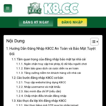
Bỏ
qua
nội
dung
ĐĂNG KÝ NGAY
ĐĂNG NHẬP
Nội Dung
Hướng Dẫn Đăng Nhập K8CC An Toàn và Bảo Mật Tuyệt
Đối
Tầm quan trọng của đăng nhập bảo mật tại nhà cái
Ngăn chặn truy cập trái phép, lộ dữ liệu người chơi
Đảm bảo giao dịch cá cược diễn ra an toàn
Tăng cường niềm tin khách hàng với nhà cái
Các bước đăng nhập K8CC cơ bản
Truy cập website/ứng dụng K8CC
Nhập username và mật khẩu
Xác minh địa chỉ IP (nếu cần)
Chấp nhận điều khoản đăng nhập
Xác thực đa lớp khi đăng nhập K8CC
Xác thực bằng mã OTP qua tin nhắn/email