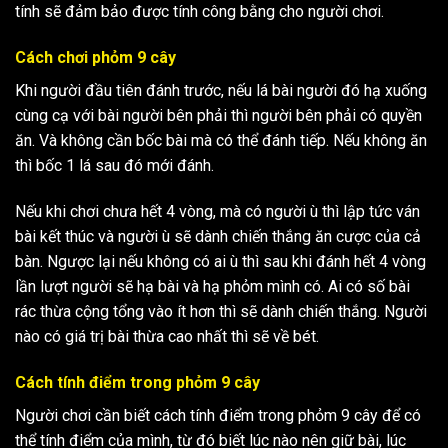
tính sẽ đảm bảo được tính công bằng cho người chơi.
Cách chơi phỏm 9 cây
Khi người đầu tiên đánh trước, nếu lá bài người đó hạ xuống
cùng cạ với bài người bên phải thì người bên phải có quyền
ăn. Và không cần bốc bài mà có thể đánh tiếp. Nếu không ăn
thì bốc 1 lá sau đó mới đánh.
Nếu khi chơi chưa hết 4 vòng, mà có người ù thì lập tức ván
bài kết thúc và người ù sẽ dành chiến thắng ăn cược của cả
bàn. Ngược lại nếu không có ai ù thì sau khi đánh hết 4 vòng
lần lượt người sẽ hạ bài và hạ phỏm mình có. Ai có số bài
rác thừa cộng tổng vào ít hơn thì sẽ dành chiến thắng. Người
nào có giá trị bài thừa cao nhất thì sẽ về bét.
Cách tính điểm trong phỏm 9 cây
Người chơi cần biết cách tính điểm trong phỏm 9 cây để có
thể tính điểm của mình, từ đó biết lúc nào nên giữ bài, lúc