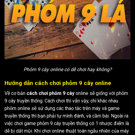
Phỏm 9 cây online có dễ chơi hay không?
Hướng dẫn cách chơi phỏm 9 cây online
Về cơ bản
cách chơi phỏm 9 cây
online sẽ giống với phỏm
9 cây truyền thống. Cách chơi thì vẫn vậy, chỉ khác nhau
phỏm online sẽ sử dụng các thao tác trên máy và game
truyền thống thì bạn phải tự mình đánh, và cầm bài. Ngoài ra
việc chơi game phỏm 9 cây truyền thống có 1 nhược điểm là
dễ bị dắt mũi. Khi chơi online thuật toán ngẫu nhiên của máy